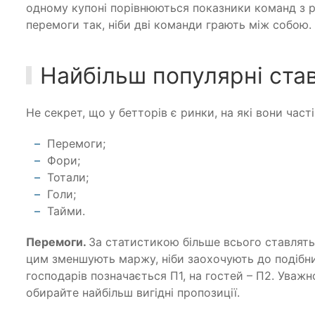
одному купоні порівнюються показники команд з рі
перемоги так, ніби дві команди грають між собою.
Найбільш популярні став
Не секрет, що у бетторів є ринки, на які вони част
Перемоги;
Фори;
Тотали;
Голи;
Тайми.
Перемоги.
За статистикою більше всього ставлять 
цим зменшують маржу, ніби заохочують до подібних
господарів позначається П1, на гостей – П2. Уважн
обирайте найбільш вигідні пропозиції.