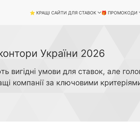
⭐ КРАЩІ САЙТИ ДЛЯ СТАВОК
🎁 ПРОМОКОДИ
контори України 2026
ь вигідні умови для ставок, але голо
ащі компанії за ключовими критеріям