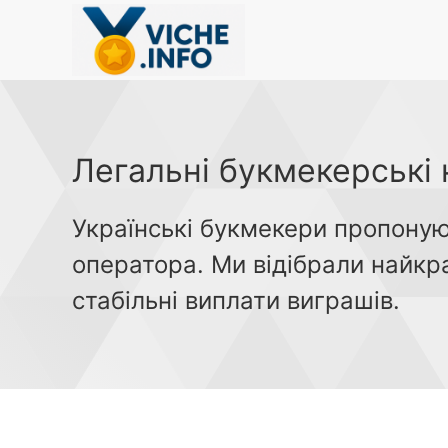
Легальні букмекерські 
Українські букмекери пропонуют
оператора. Ми відібрали найкр
стабільні виплати виграшів.