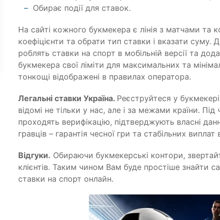
Обирає події для ставок.
На сайті кожного букмекера є лінія з матчами та 
коефіцієнти та обрати тип ставки і вказати суму. 
роблять ставки на спорт в мобільній версії та дод
букмекера свої ліміти для максимальних та мінімал
тонкощі відображені в правилах оператора.
Легальні ставки Україна.
Реєструйтеся у букмекерів
відомі не тільки у нас, але і за межами країни. Пі
проходять верифікацію, підтверджують власні дан
гравців – гарантія чесної гри та стабільних виплат 
Відгуки.
Обираючи букмекерські контори, звертайте
клієнтів. Таким чином Вам буде простіше знайти с
ставки на спорт онлайн.