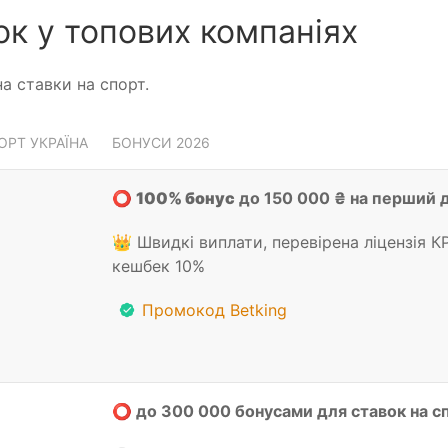
ок у топових компаніях
на ставки на спорт.
ОРТ УКРАЇНА
БОНУСИ 2026
⭕
100% бонус
до 150 000 ₴ на перший 
👑 Швидкі виплати, перевірена ліцензія К
кешбек 10%
Промокод Betking
⭕ до 300 000 бонусами для ставок на сп