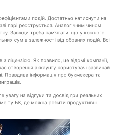
коефіцієнтами подій. Достатньо натиснути на
Далі парі реєструється. Аналогічним чином
атку. Завжди треба пам’ятати, що у кожного
ьних сум в залежності від обраних подій. Всі
 з ліцензією. Як правило, це відомі компанії,
д час створення аккаунту користувачі зазвичай
ні. Правдива інформація про букмекера та
виграшів.
 увагу на відгуки та досвід гри реальних
аме ту БК, де можна робити продуктивні