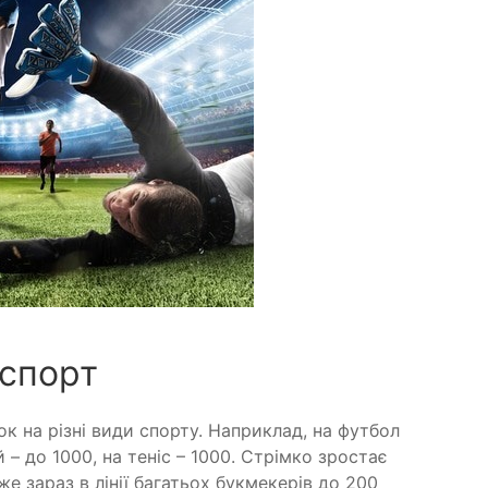
 спорт
к на різні види спорту. Наприклад, на футбол
 – до 1000, на теніс – 1000. Стрімко зростає
же зараз в лінії багатьох букмекерів до 200