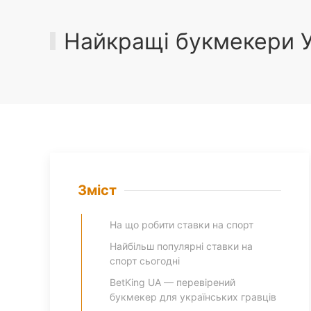
Найкращі букмекери У
Зміст
На що робити ставки на спорт
Найбільш популярні ставки на
спорт сьогодні
BetKing UA — перевірений
букмекер для українських гравців