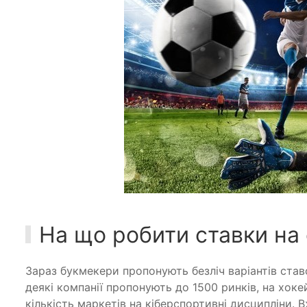
На що робити ставки на
Зараз букмекери пропонують безліч варіантів ставо
деякі компанії пропонують до 1500 ринків, на хокей
кількість маркетів на кіберспортивні дисципліни. В