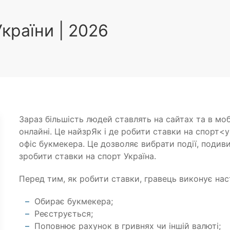
країни | 2026
Зараз більшість людей ставлять на сайтах та в моб
онлайні. Це найзрЯк і де робити ставки на спорт<у
офіс букмекера. Це дозволяє вибрати події, поди
зробити ставки на спорт Україна.
Перед тим, як робити ставки, гравець виконує нас
Обирає букмекера;
Реєструється;
Поповнює рахунок в гривнях чи іншій валюті;