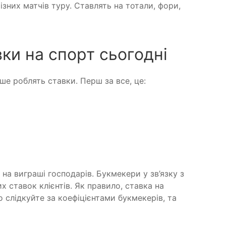
зних матчів туру. Ставлять на тотали, фори,
ки на спорт сьогодні
іше роблять ставки. Перш за все, це:
на виграші господарів. Букмекери у зв’язку з
 ставок клієнтів. Як правило, ставка на
о слідкуйте за коефіцієнтами букмекерів, та