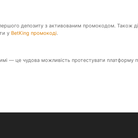
 першого депозиту з активованим промокодом. Також ді
йти у
BetKing промокоді
.
ежимі — це чудова можливість протестувати платформу 