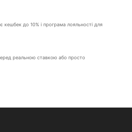
є кешбек до 10% і програма лояльності для
перед реальною ставкою або просто