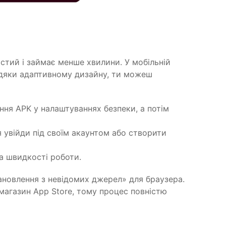
стий і займає менше хвилини. У мобільній
авдяки адаптивному дизайну, ти можеш
ння APK у налаштуваннях безпеки, а потім
я увійди під своїм акаунтом або створити
а швидкості роботи.
ановлення з невідомих джерел» для браузера.
 магазин App Store, тому процес повністю