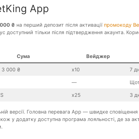
etKing App
 000 ₴
на перший депозит після активації
промокоду Be
нус доступний тільки після підтвердження акаунта. Ко
Сума
Вейджер
 3 000 ₴
x10
7 д
—
Що
FS
x25
3 д
льній версії. Головна перевага App — швидке сповіщення 
кож у додатку доступна програма лояльності, де за ак
.