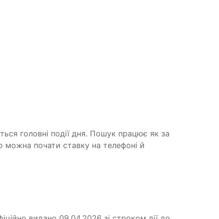
ться головні події дня. Пошук працює як за
о можна почати ставку на телефоні й
іційно видано 09.04.2026 зі строком дії до