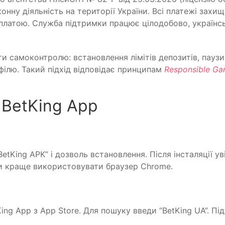
онну діяльність на території України. Всі платежі захи
латою. Служба підтримки працює цілодобово, українсько
ти самоконтролю: встановлення лімітів депозитів, паузи
ілю. Такий підхід відповідає принципам
Responsible Ga
 BetKing App
etKing APK” і дозволь встановлення. Після інсталяції у
и краще використовувати браузер Chrome.
ng App з App Store. Для пошуку введи “BetKing UA”. Під