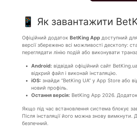
📱 Як завантажити Bet
Офіційний додаток
BetKing App
доступний для 
версії збережено всі можливості десктопу: ст
переглядати лінію подій або виконувати транза
Android:
відвідай офіційний сайт BetKing.u
відкрий файл і виконай інсталяцію.
iOS:
знайди “BetKing UA” у App Store або в
новий профіль.
Остання версія:
BetKing App 2026. Додаток
Якщо під час встановлення система блокує за
Після інсталяції його можна знову вимкнути. 
безпечний.