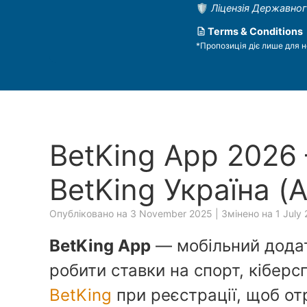
🛡️
Ліцензія Державног
Terms & Conditions
*Пропозиція діє лише для н
BetKing App 2026
BetKing Україна (A
Опубліковано на
3 November 2025
| Змінено на
1 July
BetKing App
— мобільний додат
робити ставки на спорт, кіберс
BetKing
при реєстрації, щоб о