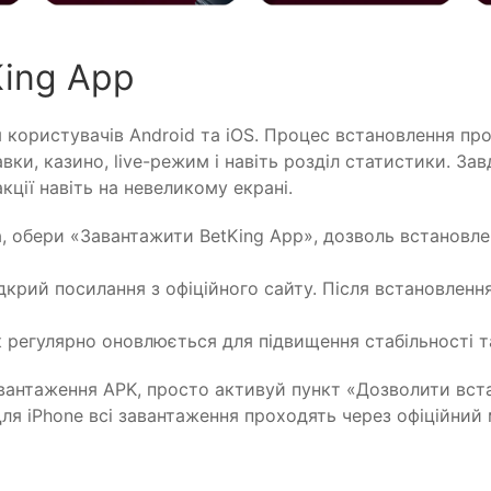
King App
користувачів Android та iOS. Процес встановлення про
авки, казино, live-режим і навіть розділ статистики. З
кції навіть на невеликому екрані.
a, обери «Завантажити BetKing App», дозволь встановле
ідкрий посилання з офіційного сайту. Після встановленн
 регулярно оновлюється для підвищення стабільності т
вантаження APK, просто активуй пункт «Дозволити вст
Для iPhone всі завантаження проходять через офіційний