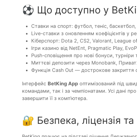
⚽ Що доступно у BetK
Ставки на спорт: футбол, теніс, баскетбол,
Live-ставки з оновленням коефіцієнтів у ре
Кіберспорт: Dota 2, CS2, Valorant, League of 
Ігри казино від NetEnt, Pragmatic Play, EvoPl
Push-сповіщення про нові бонуси, турніри 
Миттєві депозити через Monobank, Приват24
Функція Cash Out — дострокове закриття с
Інтерфейс
BetKing App
оптимізований під швид
командами, так і за чемпіонатами. Усі дані п
завершити її з комп’ютера.
🔐 Безпека, ліцензія та
BetKing працює на підставі рішення Державного