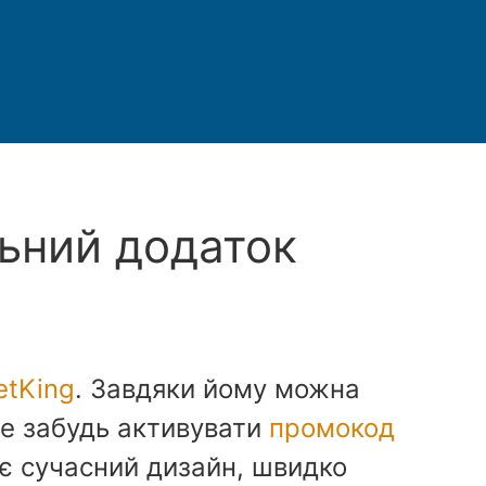
ьний додаток
etKing
. Завдяки йому можна
Не забудь активувати
промокод
ає сучасний дизайн, швидко