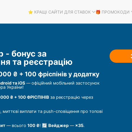
⭐ КРАЩІ САЙТИ ДЛЯ СТАВОК
🎁 ПРОМОКОДИ
 - бонус за
ня та реєстрацію
000 ₴ + 100 фріспінів у додатку
droid та iOS
— офіційний мобільний застосунок
ра України!
000 ₴ + 100 ФРІСПІНІВ
за реєстрацію через
с
, миттєві виплати та push-сповіщення про топові
зит
— всього
100 ₴
! 🔄
Вейджер
—
×35
.