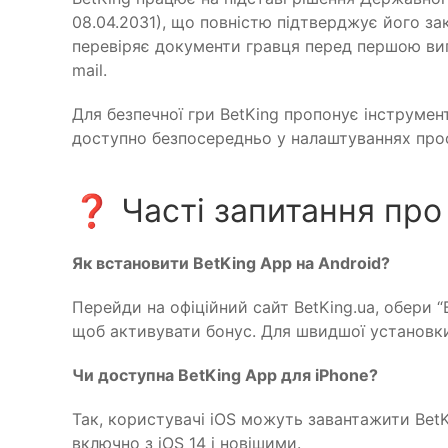
08.04.2031), що повністю підтверджує його зак
перевіряє документи гравця перед першою вип
mail.
Для безпечної гри BetKing пропонує інструмен
доступно безпосередньо у налаштуваннях проф
❓ Часті запитання про
Як встановити BetKing App на Android?
Перейди на офіційний сайт BetKing.ua, обери “B
щоб активувати бонус. Для швидшої установк
Чи доступна BetKing App для iPhone?
Так, користувачі iOS можуть завантажити BetKi
включно з iOS 14 і новішими.