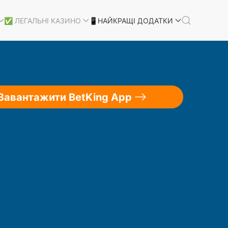
✅ ЛЕГАЛЬНІ КАЗИНО
📱НАЙКРАЩІ ДОДАТКИ
Завантажити BetKing App