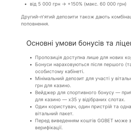
від 5 000 грн → +150% (макс. 60 000 грн)
Другий–п'ятий депозити також дають комбінаці
поповнення.
Основні умови бонусів та ліц
Пропозиція доступна лише для нових кор
Бонуси нараховуються після першого (та 
особистому кабінеті.
Мінімальний депозит для участі у віталь
грн для казино.
Вейджер для спортивного бонусу — прибли
для казино — х35 у відібраних слотах.
Один користувач, один пристрій та одн
вітальний пакет.
Перед виведенням коштів GGBET може 
верифікації.