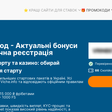
⭐ КРАЩІ САЙТИ ДЛЯ СТАВОК
🎁 ПРОМОКОДИ
д - Актуальні бонуси
VRINB
чна реєстрація
орту та казино: обирай
Перевірено
я старту
66
Скопійо
льніших стартових пакетів в Україні. Усі
 Viche.info та відповідають офіційним правилам
 15 000 ₴ фрібетами
+ 1000 FS
авки, швидкість виплат, KYC-процес та
et показав високий рівень надійності, а