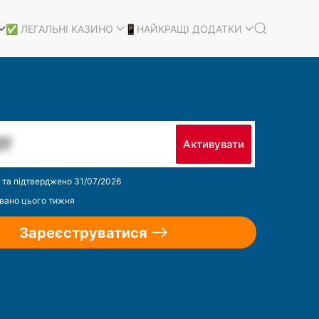
✅ ЛЕГАЛЬНІ КАЗИНО
📱НАЙКРАЩІ ДОДАТКИ
ET
Активувати
 та підтверджено 31/07/2026
вано цього тижня
Зареєструватися