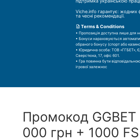
підтримка українською прац
Viche.info гарантує: жодних
та чесні рекомендації.
Terms & Conditions
• Пропозиція доступна лише для но
• Бонуси нараховуються автомати
обраного бонусу (спорт або казино
• Юридична особа: ТОВ «ГГБЕТ», Є
Сверстюка, 17, офіс 601.
• Гра повинна бути відповідальною
ігрової залежнос
Промокод GGBET 
000 грн + 1000 FS