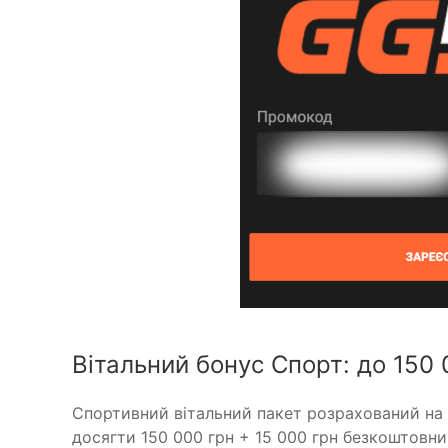
Вітальний бонус Спорт: до 150 
Спортивний вітальний пакет розрахований на п
досягти 150 000 грн + 15 000 грн безкоштовн