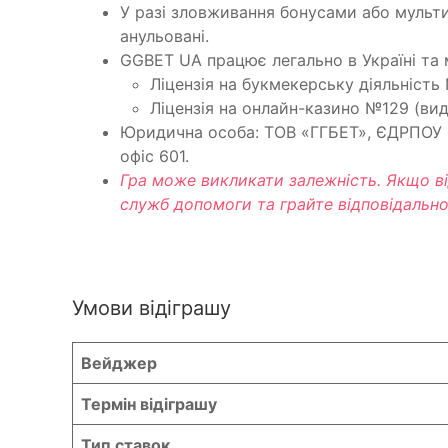
У разі зловживання бонусами або мульт
анульовані.
GGBET UA працює легально в Україні та ма
Ліцензія на букмекерську діяльність
Ліцензія на онлайн-казино №129 (вид
Юридична особа: ТОВ «ГГБЕТ», ЄДРПОУ 44
офіс 601.
Гра може викликати залежність. Якщо ві
служб допомоги та грайте відповідально
Умови відіграшу
Вейджер
Термін відіграшу
Тип ставок