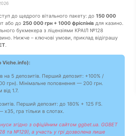
2026
ступ до щедрого вітального пакету: до
150 000
рт або до
250 000 грн + 1000 фріспінів
для казино.
льного букмекера з ліцензіями КРАІЛ №128
зино. Нижче – ключові умови, приклад відіграшу
ET
.
Viche.info):
в на 5 депозитів. Перший депозит: +100% /
00 грн). Мінімальне поповнення — 200 грн.
від 1.7.
озитів. Перший депозит: до 180% + 125 FS.
 х35, гра тільки в слотах.
уси згідно з офіційним сайтом ggbet.ua. GGBET
128 та №129), а участь у грі дозволена лише