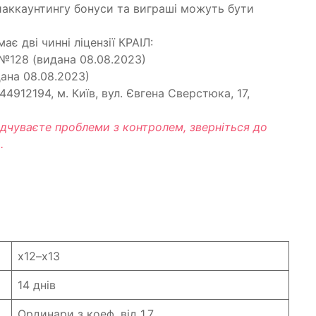
иаккаунтингу бонуси та виграші можуть бути
є дві чинні ліцензії КРАІЛ:
 №128 (видана 08.08.2023)
ана 08.08.2023)
912194, м. Київ, вул. Євгена Сверстюка, 17,
дчуваєте проблеми з контролем, зверніться до
.
х12–х13
14 днів
Ординари з коеф. від 1.7