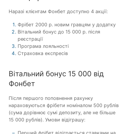
Наразі клієнтам Фонбет доступно 4 акції:
Фрібет 2000 р. новим гравцям у додатку
Вітальний бонус до 15 000 р. після
реєстрації
Програма лояльності
Страховка експресів
Вітальний бонус 15 000 від
Фонбет
Після першого поповнення рахунку
нараховуються фрібети номіналом 500 рублів
(сума дорівнює сумі депозиту, але не більше
15 000 рублів). Умови відіграшу:
Перший фрібет відіграється ставками на