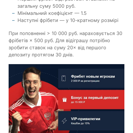
загальну суму 5000 руб.
Мінімальний коефіцієнт — 1.5
Наступні фрібети — у 10-кратному розмірі
При поповненні > 10 000 руб. нараховується 30
фрібетів × 500 руб. Для відіграшу потрібно
зробити ставок на суму 20× від першого
депозиту протягом 30 днів.