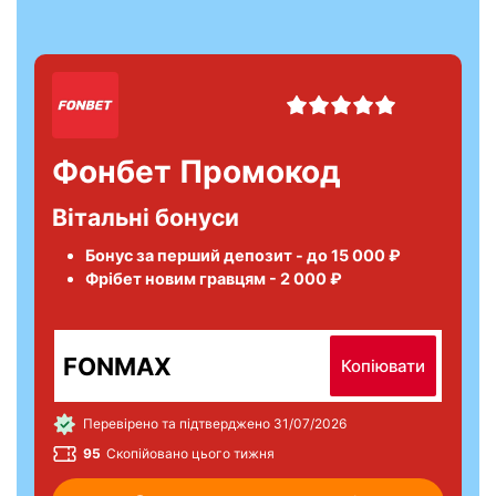
5
rating
Фонбет Промокод
Вітальні бонуси
Бонус за перший депозит - до 15 000 ₽
Фрібет новим гравцям - 2 000 ₽
FONMAX
Копіювати
Перевірено та підтверджено 31/07/2026
95
Скопійовано цього тижня