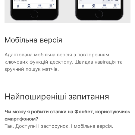
Мобільна версія
Адаптована мобільна версія з повторенням
ключових функцій десктопу. Швидка навігація та
зручний пошук матчів.
Найпоширеніші запитання
Чи можу я робити ставки на Фонбет, користуючись
смартфоном?
Так. Доступні і застосунок, і мобільна версія.