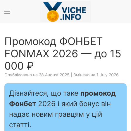
Промокод ФОНБЕТ
FONMAX 2026 — до 15
000 ₽
Опубліковано на
28 August 2025
| Змінено на
1 July 2026
Дізнайтеся, що таке
промокод
Фонбет
2026 і який бонус він
надає новим гравцям у цій
статті.