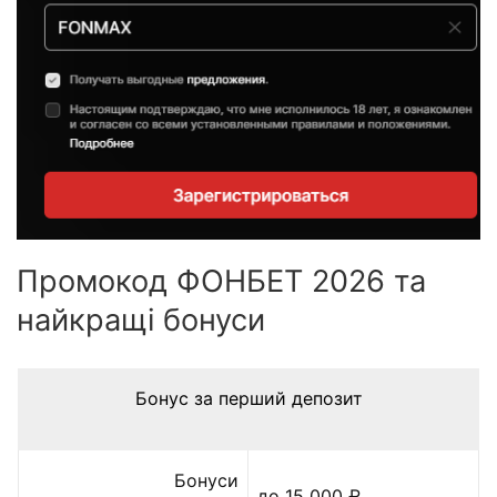
Промокод ФОНБЕТ 2026 та
найкращі бонуси
Бонус за перший депозит
Бонуси
до 15 000 ₽