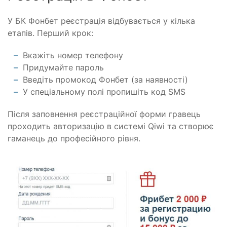
У БК Фонбет реєстрація відбувається у кілька
етапів. Перший крок:
Вкажіть номер телефону
Придумайте пароль
Введіть промокод Фонбет (за наявності)
У спеціальному полі пропишіть код SMS
Після заповнення реєстраційної форми гравець
проходить авторизацію в системі Qiwi та створює
гаманець до професійного рівня.