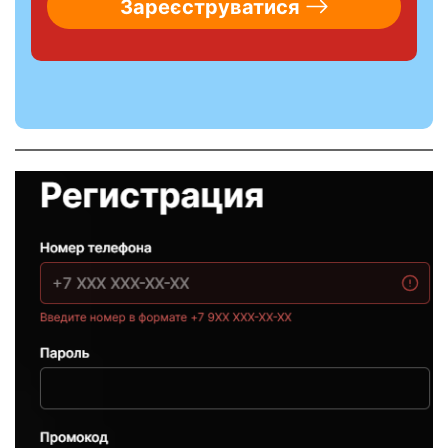
Зареєструватися