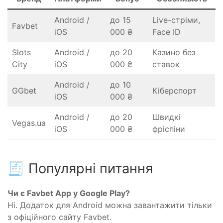
Android /
до 15
Live-стріми,
Favbet
iOS
000 ₴
Face ID
Slots
Android /
до 20
Казино без
City
iOS
000 ₴
ставок
Android /
до 10
GGbet
Кіберспорт
iOS
000 ₴
Android /
до 20
Швидкі
Vegas.ua
iOS
000 ₴
фріспіни
🧾 Популярні питання
Чи є Favbet App у Google Play?
Ні. Додаток для Android можна завантажити тільки
з офіційного сайту Favbet.