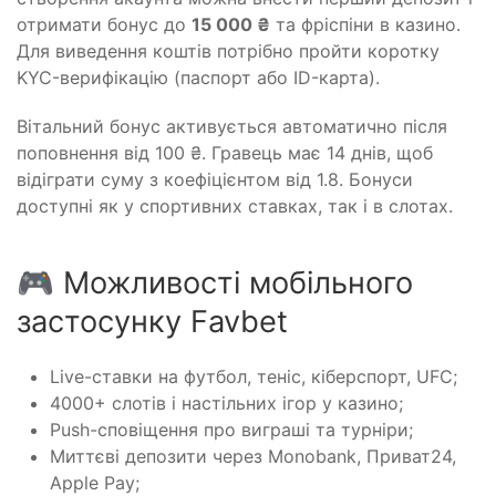
отримати бонус до
15 000 ₴
та фріспіни в казино.
Для виведення коштів потрібно пройти коротку
KYC-верифікацію (паспорт або ID-карта).
Вітальний бонус активується автоматично після
поповнення від 100 ₴. Гравець має 14 днів, щоб
відіграти суму з коефіцієнтом від 1.8. Бонуси
доступні як у спортивних ставках, так і в слотах.
🎮 Можливості мобільного
застосунку Favbet
Live-ставки на футбол, теніс, кіберспорт, UFC;
4000+ слотів і настільних ігор у казино;
Push-сповіщення про виграші та турніри;
Миттєві депозити через Monobank, Приват24,
Apple Pay;