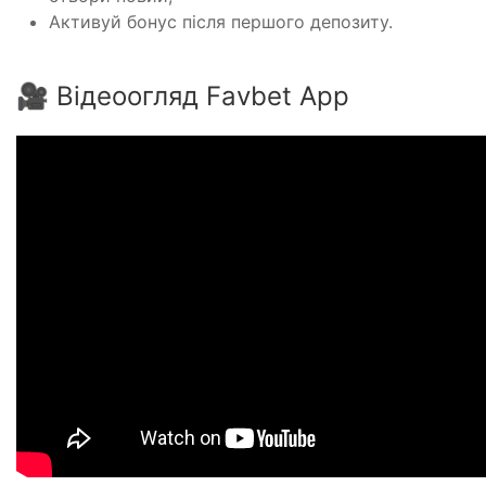
Активуй бонус після першого депозиту.
🎥 Відеоогляд Favbet App