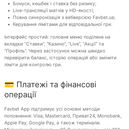
Бонуси, кешбек і ставка без ризику;
Live-трансляції матчів у HD-якості;
Повна синхронізація з вебверсією Favbet.ua;
Керування лімітами для відповідальної гри.
Інтерфейс простий: головне меню поділене на
вкладки “Ставки”, “Казино”, “Live”, “Акції” та
“Профіль”. Через застосунок можна швидко
перевірити баланс, історію операцій або змінити
ліміти для контролю гри.
💳 Платежі та фінансові
операції
Favbet App підтримує усі основні методи
поповнення: Visa, Mastercard, Приват24, Monobank,
Apple Pay, Google Pay, а також термінали.