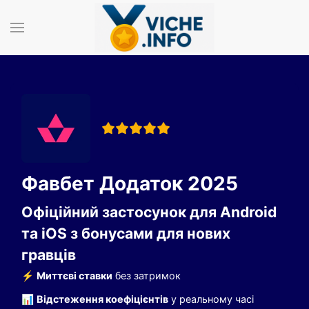
5
rating
Фавбет Додаток 2025
Офіційний застосунок для Android
та iOS з бонусами для нових
гравців
⚡
Миттєві ставки
без затримок
📊
Відстеження коефіцієнтів
у реальному часі