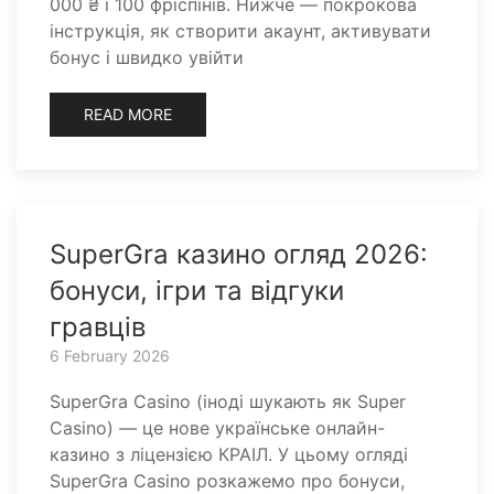
000 ₴ і 100 фріспінів. Нижче — покрокова
інструкція, як створити акаунт, активувати
бонус і швидко увійти
READ MORE
SuperGra казино огляд 2026:
бонуси, ігри та відгуки
гравців
6 February 2026
SuperGra Casino (іноді шукають як Super
Casino) — це нове українське онлайн-
казино з ліцензією КРАІЛ. У цьому огляді
SuperGra Casino розкажемо про бонуси,