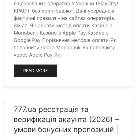
ліцензованих операторів України (PlayCity/
КРАІЛ), без криптовалют. Дані усереднені;
фактичні правила – на сайтах операторів.
Зміст: Як обрати метод оплати Казино з
Monobank Казино з Apple Pay Казино з
Google Pay Порівняння методів оплати Як
поповнити через Monobank Як поповнити
через Apple Pay Як
READ MORE
777.ua реєстрація та
верифікація акаунта (2026) –
умови бонусних пропозицій |