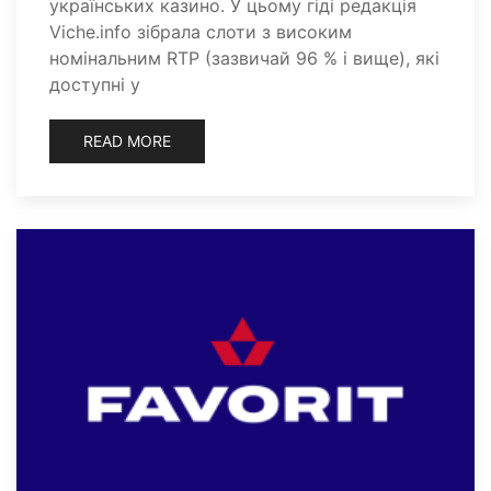
українських казино. У цьому гіді редакція
Viche.info зібрала слоти з високим
номінальним RTP (зазвичай 96 % і вище), які
доступні у
READ MORE