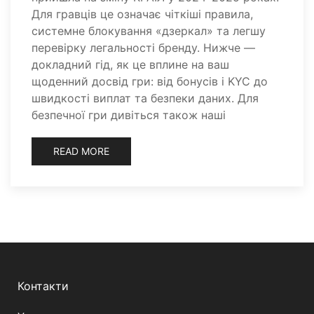
Для гравців це означає чіткіші правила,
системне блокування «дзеркал» та легшу
перевірку легальності бренду. Нижче —
докладний гід, як це вплине на ваш
щоденний досвід гри: від бонусів і KYC до
швидкості виплат та безпеки даних. Для
безпечної гри дивіться також наші
READ MORE
Контакти