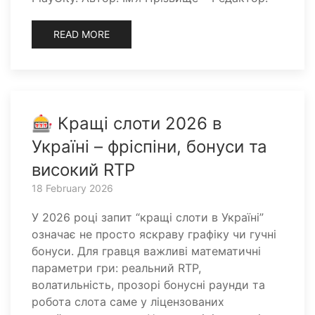
READ MORE
🎰 Кращі слоти 2026 в
Україні – фріспіни, бонуси та
високий RTP
18 February 2026
У 2026 році запит “кращі слоти в Україні”
означає не просто яскраву графіку чи гучні
бонуси. Для гравця важливі математичні
параметри гри: реальний RTP,
волатильність, прозорі бонусні раунди та
робота слота саме у ліцензованих