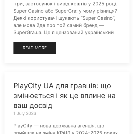
ігри, застосунок і вивід коштів у 2025 році.
Super Casino або SuperGra: у чому різниця?
Деякі користувачі шукають “Super Casino”,
але мова йде про той самий бренд —
SuperGra.ua. Це ліцензований український
READ MORE
PlayCity UA для гравців: що
змінюється і як це вплине на
ваш досвід
1 July 2026
PlayCity — нова державна агенція, що
прийшла на зміну КРАІЛ у 2024–2025 роках.