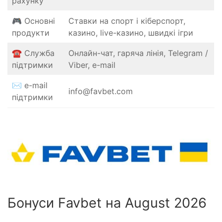
рахунку
🎮 Основні
Ставки на спорт і кіберспорт,
продукти
казино, live-казино, швидкі ігри
☎ Служба
Онлайн-чат, гаряча лінія, Telegram /
підтримки
Viber, e-mail
✉ e-mail
info@favbet.com
підтримки
Бонуси Favbet на August 2026