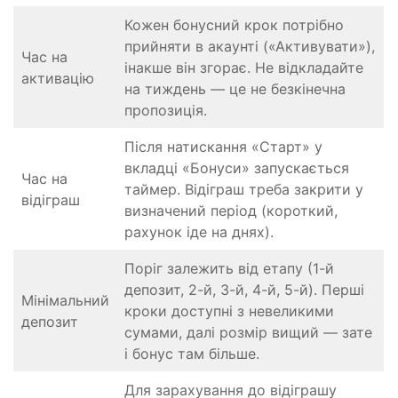
Кожен бонусний крок потрібно
прийняти в акаунті («Активувати»),
Час на
інакше він згорає. Не відкладайте
активацію
на тиждень — це не безкінечна
пропозиція.
Після натискання «Старт» у
вкладці «Бонуси» запускається
Час на
таймер. Відіграш треба закрити у
відіграш
визначений період (короткий,
рахунок іде на днях).
Поріг залежить від етапу (1-й
депозит, 2-й, 3-й, 4-й, 5-й). Перші
Мінімальний
кроки доступні з невеликими
депозит
сумами, далі розмір вищий — зате
і бонус там більше.
Для зарахування до відіграшу