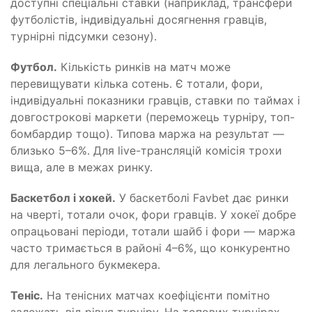
доступні спеціальні ставки (наприклад, трансфери
футболістів, індивідуальні досягнення гравців,
турнірні підсумки сезону).
Футбол.
Кількість ринків на матч може
перевищувати кілька сотень. Є тотали, фори,
індивідуальні показники гравців, ставки по таймах і
довгострокові маркети (переможець турніру, топ-
бомбардир тощо). Типова маржа на результат —
близько 5–6%. Для live-трансляцій комісія трохи
вища, але в межах ринку.
Баскетбол і хокей.
У баскетболі Favbet дає ринки
на чверті, тотали очок, фори гравців. У хокеї добре
опрацьовані періоди, тотали шайб і фори — маржа
часто тримається в районі 4–6%, що конкурентно
для легального букмекера.
Теніс.
На тенісних матчах коефіцієнти помітно
залежать від рівня турніру. На топових турнірах