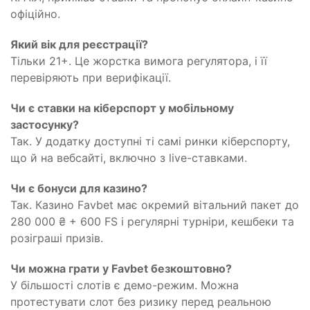
офіційно.
Який вік для реєстрації?
Тільки 21+. Це жорстка вимога регулятора, і її
перевіряють при верифікації.
Чи є ставки на кіберспорт у мобільному
застосунку?
Так. У додатку доступні ті самі ринки кіберспорту,
що й на вебсайті, включно з live-ставками.
Чи є бонуси для казино?
Так. Казино Favbet має окремий вітальний пакет до
280 000 ₴ + 600 FS і регулярні турніри, кешбеки та
розіграші призів.
Чи можна грати у Favbet безкоштовно?
У більшості слотів є демо-режим. Можна
протестувати слот без ризику перед реальною