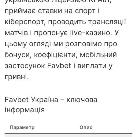
приймає ставки на спорт і
кіберспорт, проводить трансляції
матчів і пропонує live-казино. У
цьому огляді ми розповімо про
бонуси, коефіцієнти, мобільний
застосунок Favbet і виплати у
гривні.
Favbet Україна – ключова
інформація
Параметр
Опис