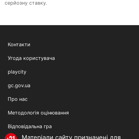
серйозну ставку.
Контакти
Угода користувача
playcity
gc.gov.ua
Про нас
Методологія оцінювання
Відповідальна гра
Матеріали сайту призначені для