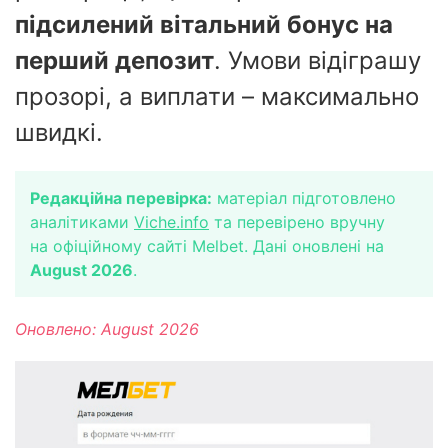
підсилений вітальний бонус на
перший депозит
. Умови відіграшу
прозорі, а виплати – максимально
швидкі.
Редакційна перевірка:
матеріал підготовлено
аналітиками
Viche.info
та перевірено вручну
на офіційному сайті Melbet. Дані оновлені на
August 2026
.
Оновлено: August 2026