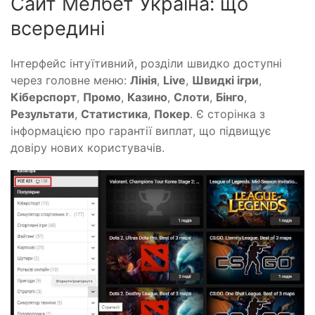
Сайт Мелбет Україна: що
всередині
Інтерфейс інтуїтивний, розділи швидко доступні
через головне меню:
Лінія
,
Live
,
Швидкі ігри
,
Кіберспорт
,
Промо
,
Казино
,
Слоти
,
Бінго
,
Результати
,
Статистика
,
Покер
. Є сторінка з
інформацією про гарантії виплат, що підвищує
довіру нових користувачів.