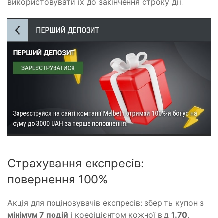
використовувати їх до закінчення строку дії.
Страхування експресів:
повернення 100%
Акція для поціновувачів експресів: зберіть купон з
мінімум 7 подій
і коефіцієнтом кожної від
1.70
.