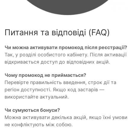
Питання та відповіді (FAQ)
Чи можна активувати промокод після реєстрації?
Так, у розділі особистого кабінету. Після активації
відкривається доступ до відповідних акцій.
Чому промокод не приймається?
Перевірте правильність введення, строк дії та
регіон доступності. Якщо код застарів —
використайте актуальний.
Чи сумуються бонуси?
Можна активувати декілька акцій, якщо їхні умови
не конфліктують між собою.