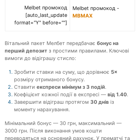
Melbet промокод
Melbet промокод -
[auto_last_update
MBMAX
format="Y" before=""]
Вітальний пакет Мелбет передбачає
бонус на
перший депозит
з простими правилами. Ключові
вимоги до відіграшу стисло:
Зробити ставки на суму, що дорівнює
5×
розміру отриманого бонусу.
Ставити
експреси мінімум з 3 подій
.
Коефіцієнт кожної події в експресі —
від 1.40
.
Завершити відіграш протягом
30 днів
із
моменту нарахування.
Мінімальний бонус — 30 грн, максимальний —
3000 грн. Після виконання умов кошти
переводяться на основний рахунок. У прематчі та