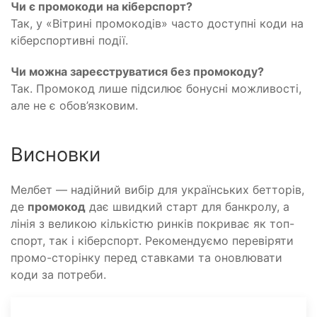
Чи є промокоди на кіберспорт?
Так, у «Вітрині промокодів» часто доступні коди на
кіберспортивні події.
Чи можна зареєструватися без промокоду?
Так. Промокод лише підсилює бонусні можливості,
але не є обов’язковим.
Висновки
Мелбет — надійний вибір для українських бетторів,
де
промокод
дає швидкий старт для банкролу, а
лінія з великою кількістю ринків покриває як топ-
спорт, так і кіберспорт. Рекомендуємо перевіряти
промо-сторінку перед ставками та оновлювати
коди за потреби.