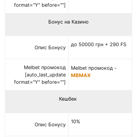
format="Y" before=""]
Бонус на Казино
до 50000 грн + 290 FS
Опис Бонусу
Melbet промокод
Melbet промокод -
[auto_last_update
MBMAX
format="Y" before=""]
Кешбек
10%
Опис Бонусу