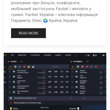
розповімо про бонуси, коефіцієнти,
мобільний застосунок Favbet і виплати у
гривні. Favbet Україна – ключова інформація
Параметр Опис 🌍 Країна Україна
READ MORE